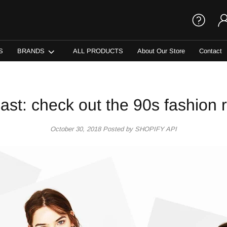
S
BRANDS
ALL PRODUCTS
About Our Store
Contact
ast: check out the 90s fashion r
October 30, 2018
Posted by SHOPIFY API