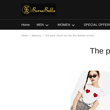
Home
MEN
WOMEN
SPECIAL OFFER
Home
Masonry
The past: check out the 90s fashion revival
The p