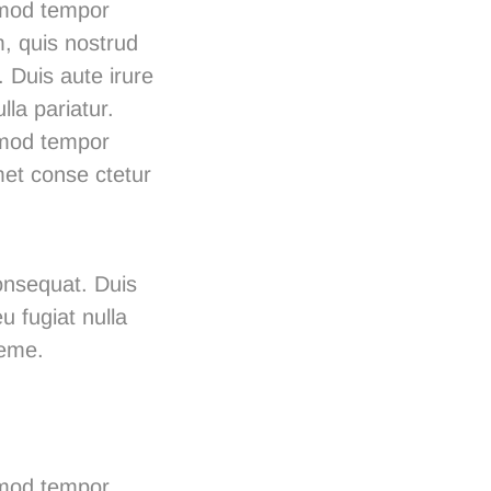
usmod tempor
m, quis nostrud
 Duis aute irure
lla pariatur.
usmod tempor
met conse ctetur
onsequat. Duis
u fugiat nulla
heme.
usmod tempor