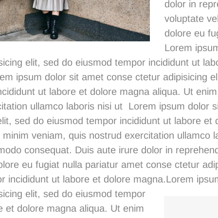
dolor in repr
voluptate vel
dolore eu fug
Lorem ipsum
sicing elit, sed do eiusmod tempor incididunt ut lab
m ipsum dolor sit amet conse ctetur adipisicing el
cididunt ut labore et dolore magna aliqua. Ut eni
itation ullamco laboris nisi ut Lorem ipsum dolor 
 elit, sed do eiusmod tempor incididunt ut labore e
 minim veniam, quis nostrud exercitation ullamco la
odo consequat. Duis aute irure dolor in reprehende
olore eu fugiat nulla pariatur
amet conse ctetur
adip
 incididunt ut labore et dolore magna.
Lorem ipsum
sicing elit, sed do eiusmod tempor
re et dolore magna aliqua. Ut enim