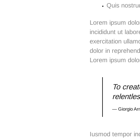
Quis nostrud
Lorem ipsum dolor
incididunt ut lab
exercitation ullam
dolor in reprehende
Lorem ipsum dolor 
To creat
relentle
— Giorgio Ar
Iusmod tempor inc