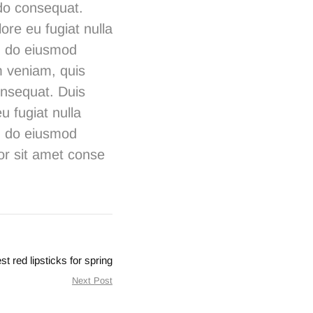
odo consequat.
lore eu fugiat nulla
ed do eiusmod
m veniam, quis
onsequat. Duis
u fugiat nulla
ed do eiusmod
or sit amet conse
st red lipsticks for spring
Next Post