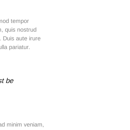
usmod tempor
m, quis nostrud
 Duis aute irure
lla pariatur.
st be
 ad minim veniam,