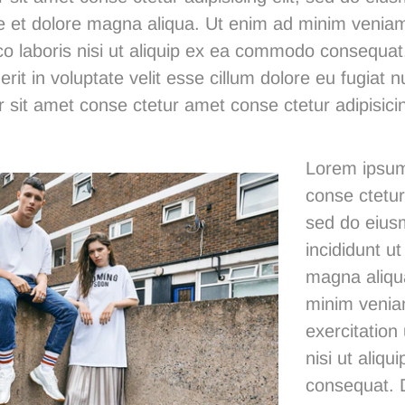
ore et dolore magna aliqua. Ut enim ad minim venia
co laboris nisi ut aliquip ex ea commodo consequat.
rit in voluptate velit esse cillum dolore eu fugiat nu
 sit
amet conse ctetur
amet conse ctetur adipisicin
Lorem ipsum
conse ctetur 
sed do eius
incididunt ut
magna aliqu
minim venia
exercitation
nisi ut aliq
consequat. D