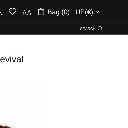
Bag (0)
UE(€)
SEARCH
evival