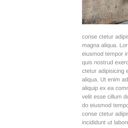
conse ctetur adipi
magna aliqua. Lore
eiusmod tempor in
quis nostrud exerc
ctetur adipisicing
aliqua. Ut enim ad
aliquip ex ea comm
velit esse cillum d
do eiusmod tempor
conse ctetur adipi
incididunt ut labo