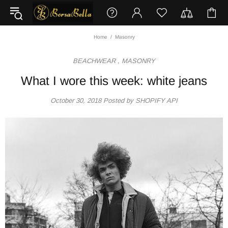
Home
Masonry
BEACHWEAR
,
MASONRY
What I wore this week: white jeans
October 30, 2018
Posted by SHOPIFY API