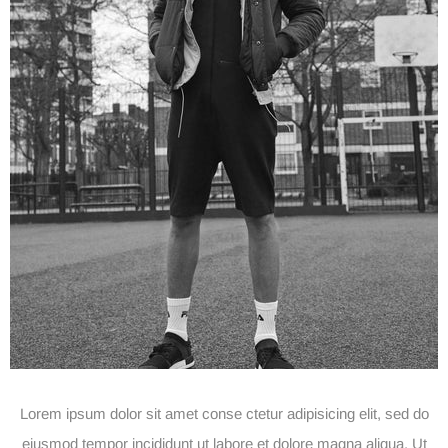
Lorem ipsum dolor sit amet conse ctetur adipisicing elit, sed do
eiusmod tempor incididunt ut labore et dolore magna aliqua. Ut