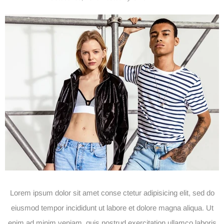
Lorem ipsum dolor sit amet conse ctetur adipisicing elit, sed do
eiusmod tempor incididunt ut labore et dolore magna aliqua. Ut
enim ad minim veniam, quis nostrud exercitation ullamco laboris