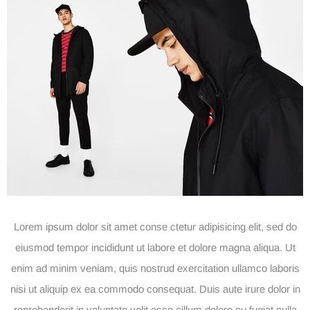
Lorem ipsum dolor sit amet conse ctetur adipisicing elit, sed do
eiusmod tempor incididunt ut labore et dolore magna aliqua. Ut
enim ad minim veniam, quis nostrud exercitation ullamco laboris
nisi ut aliquip ex ea commodo consequat. Duis aute irure dolor in
reprehenderit in voluptate velit esse cillum dolore eu fugiat nulla